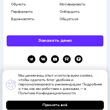
Обучать
Мотивировать
Перформить
Онбордить
Вдохновлять
Общаться
Заказать демо
Мы ценим ваш опыт и используем cookies,
чтобы сделать блог удобнее и
персонализировать рекомендации. Подробнее
о том, как мы работаем с данными, — в
Все права и материалы принадлежат Motivity. Копирование и распространение
материалов возможно только с указанием источника.
Политике Конфиденциальности.
Политика обработки данных
Принять всё
© 2015—2025 Motivity