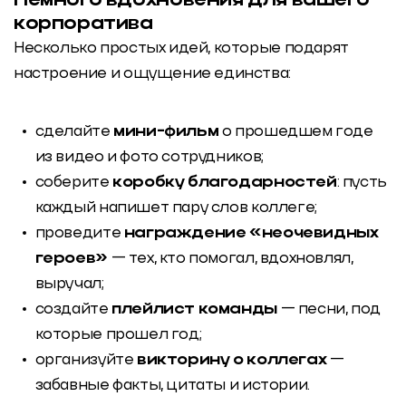
Немного вдохновения для вашего
корпоратива
Несколько простых идей, которые подарят
настроение и ощущение единства:
сделайте
мини-фильм
о прошедшем годе
из видео и фото сотрудников;
соберите
коробку благодарностей
: пусть
каждый напишет пару слов коллеге;
проведите
награждение «неочевидных
героев»
— тех, кто помогал, вдохновлял,
выручал;
создайте
плейлист команды
— песни, под
которые прошел год;
организуйте
викторину о коллегах
—
забавные факты, цитаты и истории.