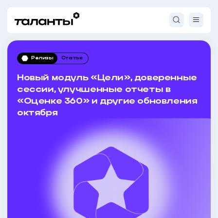
Релизы
Статья
Новый модуль «Цели», доверенные
сессии, улучшенные отчеты в
«Оценке 360» и другие обновления
октября