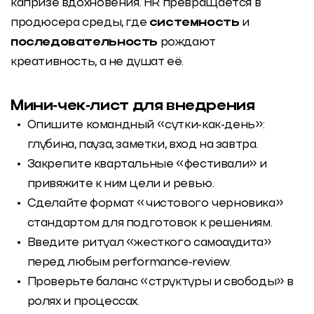
капризе вдохновения. HR превращается в
продюсера среды, где
системность
и
последовательность
рождают
креативность, а не душат её.
Мини‑чек‑лист для внедрения
Опишите командный «сутки‑как‑день»:
глубина, пауза, заметки, вход на завтра.
Закрепите квартальные «фестивали» и
привяжите к ним цели и ревью.
Сделайте формат «чистового черновика»
стандартом для подготовок к решениям.
Введите ритуал «жесткого самоаудита»
перед любым performance‑review.
Проверьте баланс «структуры и свободы» в
ролях и процессах.