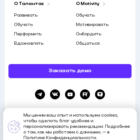
О Талантах
O Motivity
Развивать
Обучать
Обучать
Мотивировать
Перформить
Онбордить
Вдохновлять
Общаться
Заказать демо
Мы ценим ваш опыт и используем cookies,
чтобы сделать блог удобнее и
персонализировать рекомендации. Подробнее
о том, как мы работаем с данными, — в
Все права и материалы принадлежат Motivity. Копирование и распространение
материалов возможно только с указанием источника.
Политике Конфиденциальности.